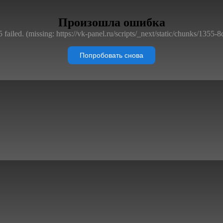
Произошла ошибка
failed. (missing: https://vk-panel.ru/scripts/_next/static/chunks/1355-
Попробовать снова