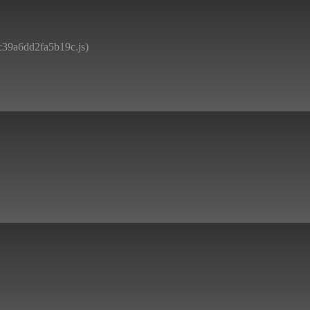
8c39a6dd2fa5b19c.js)