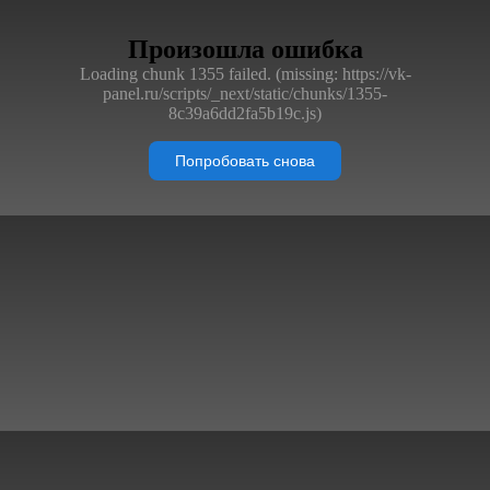
Произошла ошибка
Loading chunk 1355 failed. (missing: https://vk-
panel.ru/scripts/_next/static/chunks/1355-
8c39a6dd2fa5b19c.js)
Попробовать снова