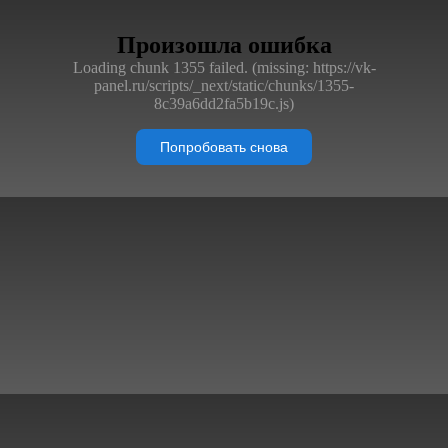
Произошла ошибка
Loading chunk 1355 failed. (missing: https://vk-
panel.ru/scripts/_next/static/chunks/1355-
8c39a6dd2fa5b19c.js)
Попробовать снова